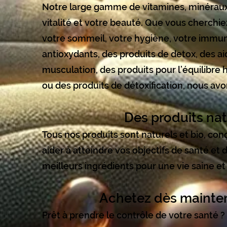
Notre large gamme de vitamines, minéraux
vitalité et votre beauté. Que vous cherchie
votre sommeil, votre hygiène, votre immuni
antioxydants, des produits de detox, des ai
musculation, des produits pour l’équilibre h
ou des produits de détoxification, nous avon
Des produits nat
Tous nos produits sont naturels et bio, co
aider à atteindre vos objectifs de santé et 
meilleurs ingrédients pour une vie saine et 
Achetez dès mainten
Prêt à prendre le contrôle de votre santé 